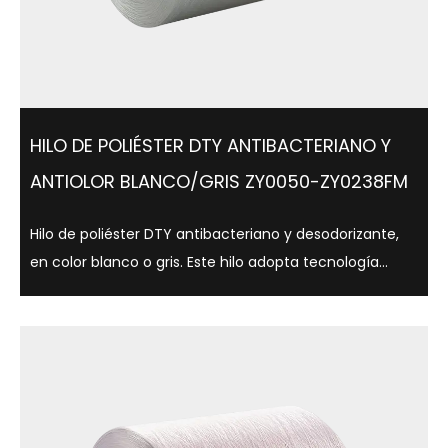
HILO DE POLIÉSTER DTY ANTIBACTERIANO Y
ANTIOLOR BLANCO/GRIS ZY0050-ZY0238FM
Hilo de poliéster DTY antibacteriano y desodorizante,
en color blanco o gris. Este hilo adopta tecnología
antibacteriana avanzada, que puede inhibir
eficazmente el crecimiento bacteriano, reduciendo
así la producción de olores, al tiempo que...