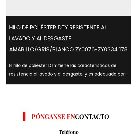
HILO DE POLIÉSTER DTY RESISTENTE AL
LAVADO Y AL DESGASTE
AMARILLO/GRIS/BLANCO ZY0076-ZY0334 178
El hilo de poliéster DTY tiene las características de
resistencia al lavado y al desgaste, y es adecuado para
una variedad de colores como amarillo, gris y blanco. .
Los hilos de poliéster DTY son conocidos por su
resistencia, elasticidad y ...
PÓNGANSE EN
CONTACTO
Teléfono