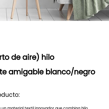
to de aire) hilo
e amigable blanco/negro
oducto:
s un material textil innovador que combina hilo