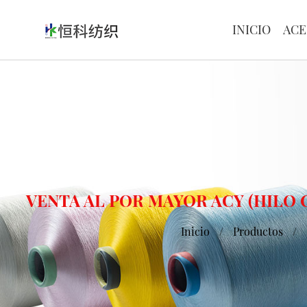
INICIO
ACE
VENTA AL POR MAYOR ACY (HILO
Inicio
/
Productos
/