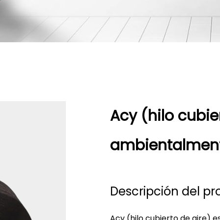
Acy (hilo cubier
ambientalment
Descripción del pr
Acy (hilo cubierto de aire)
e