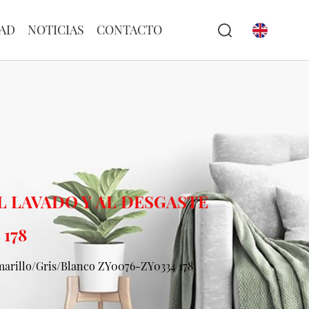
AD
NOTICIAS
CONTACTO
L LAVADO Y AL DESGASTE
178
 Amarillo/Gris/Blanco ZY0076-ZY0334 178