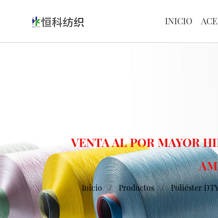
INICIO
ACE
VENTA AL POR MAYOR HI
AM
Inicio
/
Productos
/
Poliéster DT