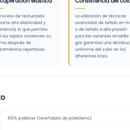
cuperación elástica
Consistencia del col
proceso de texturizado
La utilización de técnicas
arte alta elasticidad y
avanzadas de teñido en 
istencia, lo que permite
o de teñido a alta presión
 los tejidos conserven su
para las variantes amarilla
rma después de
gris garantiza una distribu
iramientos repetitivos.
uniforme del color en los
diferentes lotes.
to
100% poliéster (tereftalato de polietileno)