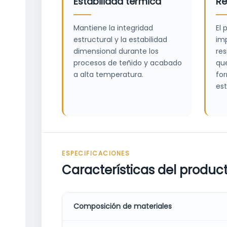
Estabilidad térmica
Re
Mantiene la integridad
El 
estructural y la estabilidad
imp
dimensional durante los
res
procesos de teñido y acabado
que
a alta temperatura.
fo
est
ESPECIFICACIONES
Características del produc
Composición de materiales