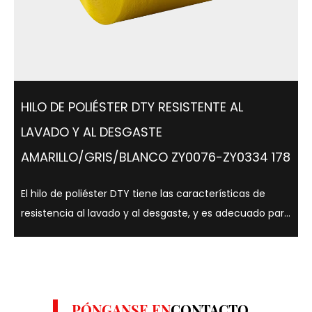
HILO DE POLIÉSTER DTY RESISTENTE AL
LAVADO Y AL DESGASTE
AMARILLO/GRIS/BLANCO ZY0076-ZY0334 178
El hilo de poliéster DTY tiene las características de
resistencia al lavado y al desgaste, y es adecuado para
una variedad de colores como amarillo, gris y blanco. .
Los hilos de poliéster DTY son conocidos por su
resistencia, elasticidad y ...
PÓNGANSE EN
CONTACTO