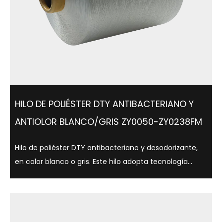
HILO DE POLIÉSTER DTY ANTIBACTERIANO Y
ANTIOLOR BLANCO/GRIS ZY0050-ZY0238FM
Hilo de poliéster DTY antibacteriano y desodorizante,
en color blanco o gris. Este hilo adopta tecnología
antibacteriana avanzada, que puede inhibir
eficazmente el crecimiento bacteriano, reduciendo
así la producción de olores, al tiempo que...