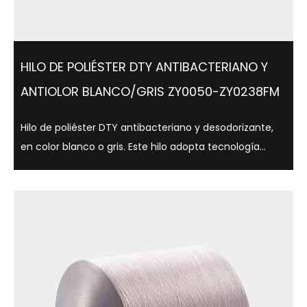
HILO DE POLIÉSTER DTY ANTIBACTERIANO Y
ANTIOLOR BLANCO/GRIS ZY0050-ZY0238FM
Hilo de poliéster DTY antibacteriano y desodorizante,
en color blanco o gris. Este hilo adopta tecnología
antibacteriana avanzada, que puede inhibir
eficazmente el crecimiento bacteriano, reduciendo
así la producción de olores, al tiempo que...