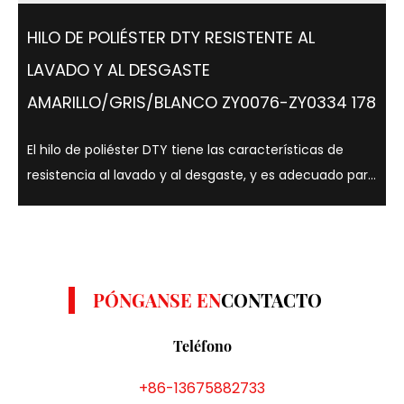
HILO DE POLIÉSTER DTY RESISTENTE AL
LAVADO Y AL DESGASTE
AMARILLO/GRIS/BLANCO ZY0076-ZY0334 178
El hilo de poliéster DTY tiene las características de
resistencia al lavado y al desgaste, y es adecuado para
una variedad de colores como amarillo, gris y blanco. .
Los hilos de poliéster DTY son conocidos por su
resistencia, elasticidad y ...
PÓNGANSE EN
CONTACTO
Teléfono
+86-13675882733