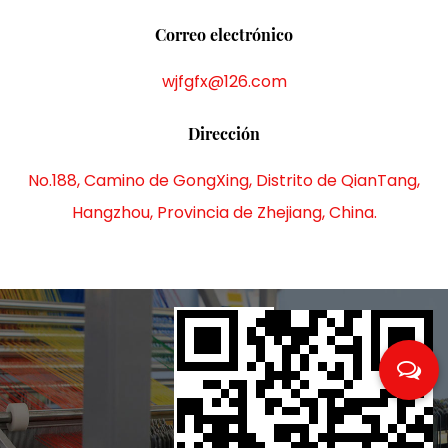
Correo electrónico
wjfgfx@126.com
Dirección
No.188, Camino de GongXing, Distrito de QianTang,
Hangzhou, Provincia de Zhejiang, China.