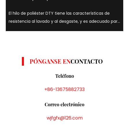
El hilo de poliéster DTY tiene las características de
resistencia al lavado y al desgaste, y es adecuado para
una variedad de colores como amarillo, gris y blanco. .
Los hilos de poliéster DTY son conocidos por su
resistencia, elasticidad y ...
PÓNGANSE EN
CONTACTO
Teléfono
+86-13675882733
Correo electrónico
wjfgfx@126.com