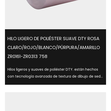
HILO LIGERO DE POLIÉSTER SUAVE DTY ROSA
CLARO/ROJO/BLANCO/PÚRPURA/AMARILLO
ZR0161-ZR0313 758
Hilos ligeros y suaves de poliéster DTY. están hechos
con tecnología avanzada de textura de dibujo de seda
y tienen una variedad de opciones de brillo, como
semimate, brillo total, y son adecuados para una
variedad de aplicaciones textiles. ...