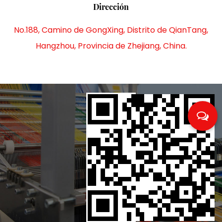
Dirección
No.188, Camino de GongXing, Distrito de QianTang,
Hangzhou, Provincia de Zhejiang, China.