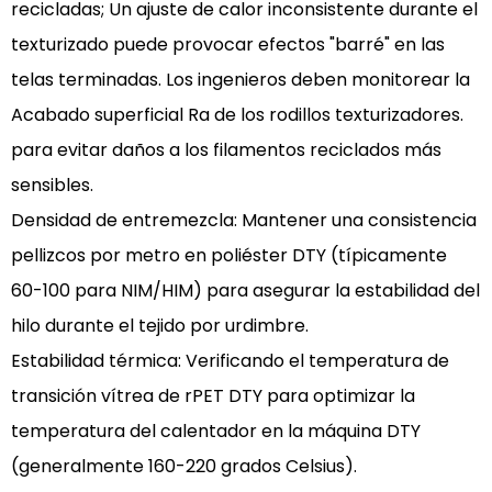
recicladas; Un ajuste de calor inconsistente durante el
tejido?
4.3
texturizado puede provocar efectos "barré" en las
¿Cuáles
telas terminadas. Los ingenieros deben monitorear la
son
Acabado superficial Ra de los rodillos texturizadores.
los
para evitar daños a los filamentos reciclados más
deniers
sensibles.
comunes
disponibles
Densidad de entremezcla:
Mantener una consistencia
para
pellizcos por metro en poliéster DTY
(típicamente
el
60-100 para NIM/HIM) para asegurar la estabilidad del
poliéster
hilo durante el tejido por urdimbre.
DTY?
Estabilidad térmica:
Verificando el
temperatura de
4.4
transición vítrea de rPET DTY
para optimizar la
¿El
DTY
temperatura del calentador en la máquina DTY
reciclado
(generalmente 160-220 grados Celsius).
tiene