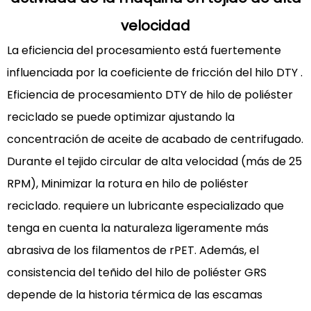
es
más
velocidad
caro
La eficiencia del procesamiento está fuertemente
que
influenciada por la
coeficiente de fricción del hilo DTY
.
el
DTY
Eficiencia de procesamiento DTY de hilo de poliéster
virgen?
reciclado
se puede optimizar ajustando la
4.2
concentración de aceite de acabado de centrifugado.
¿Puedo
Durante el tejido circular de alta velocidad (más de 25
mezclar
RPM),
Minimizar la rotura en hilo de poliéster
DTY
reciclado.
virgen
requiere un lubricante especializado que
y
tenga en cuenta la naturaleza ligeramente más
reciclado
abrasiva de los filamentos de rPET. Además, el
en
consistencia del teñido del hilo de poliéster GRS
el
depende de la historia térmica de las escamas
mismo