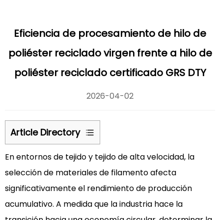
Eficiencia de procesamiento de hilo de
poliéster reciclado virgen frente a hilo de
poliéster reciclado certificado GRS DTY
2026-04-02
Article Directory
1
En entornos de tejido y tejido de alta velocidad, la
Consistencia
molecular
selección de materiales de filamento afecta
y
significativamente el rendimiento de producción
resistencia
acumulativo. A medida que la industria hace la
a
transición hacia una economía circular, determinar la