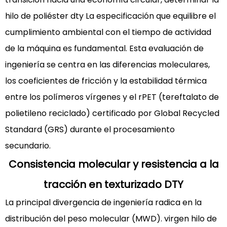
la
hilo de poliéster dty
La especificación que equilibre el
tracción
cumplimiento ambiental con el tiempo de actividad
en
texturizado
de la máquina es fundamental. Esta evaluación de
DTY
ingeniería se centra en las diferencias moleculares,
2
los coeficientes de fricción y la estabilidad térmica
Coeficientes
entre los polímeros vírgenes y el rPET (tereftalato de
de
polietileno reciclado) certificado por Global Recycled
fricción
y
Standard (GRS) durante el procesamiento
tiempo
secundario.
de
Consistencia molecular y resistencia a la
actividad
de
tracción en texturizado DTY
la
La principal divergencia de ingeniería radica en la
máquina
distribución del peso molecular (MWD). virgen
hilo de
en