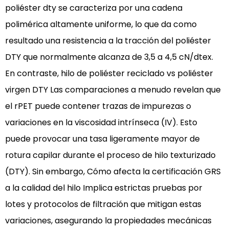
poliéster dty
se caracteriza por una cadena
tejido
polimérica altamente uniforme, lo que da como
de
alta
resultado una
resistencia a la tracción del poliéster
velocidad
DTY
que normalmente alcanza de 3,5 a 4,5 cN/dtex.
2.1
En contraste,
hilo de poliéster reciclado vs poliéster
¿Por
virgen DTY
Las comparaciones a menudo revelan que
qué
el rPET puede contener trazas de impurezas o
rPET
DTY
variaciones en la viscosidad intrínseca (IV). Esto
requiere
puede provocar una tasa ligeramente mayor de
configuraciones
rotura capilar durante el proceso de hilo texturizado
específicas
(DTY). Sin embargo,
Cómo afecta la certificación GRS
de
a la calidad del hilo
Implica estrictas pruebas por
la
máquina?
lotes y protocolos de filtración que mitigan estas
3
variaciones, asegurando la
propiedades mecánicas