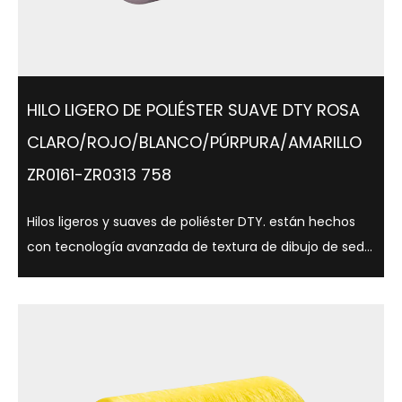
HILO LIGERO DE POLIÉSTER SUAVE DTY ROSA
CLARO/ROJO/BLANCO/PÚRPURA/AMARILLO
ZR0161-ZR0313 758
Hilos ligeros y suaves de poliéster DTY. están hechos
con tecnología avanzada de textura de dibujo de seda
y tienen una variedad de opciones de brillo, como
semimate, brillo total, y son adecuados para una
variedad de aplicaciones textiles. ...