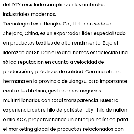
Rendimiento
del DTY reciclado
cumplir con los umbrales
de
industriales modernos.
teñido
Tecnología textil Hengke Co., Ltd.
, con sede en
y
Zhejiang, China, es un exportador líder especializado
control
de
en productos textiles de alto rendimiento. Bajo el
contracción
liderazgo del Sr. Daniel Wang, hemos establecido una
térmica
sólida reputación en cuanto a velocidad de
3.1
producción y prácticas de calidad. Con una oficina
¿Cuál
hermana en la provincia de Jiangsu, otro importante
es
el
centro textil chino, gestionamos negocios
impacto
multimillonarios con total transparencia. Nuestra
de
experiencia cubre
hilo de poliéster dty
, hilo de nailon
la
e hilo ACY, proporcionando un enfoque holístico para
certificación
el marketing global de productos relacionados con
GRS