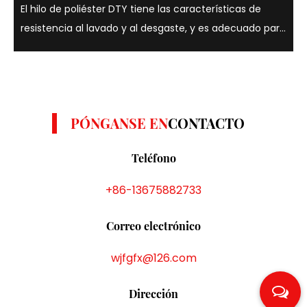
El hilo de poliéster DTY tiene las características de
resistencia al lavado y al desgaste, y es adecuado para
una variedad de colores como amarillo, gris y blanco. .
Los hilos de poliéster DTY son conocidos por su
resistencia, elasticidad y ...
PÓNGANSE EN
CONTACTO
Teléfono
+86-13675882733
Correo electrónico
wjfgfx@126.com
Dirección