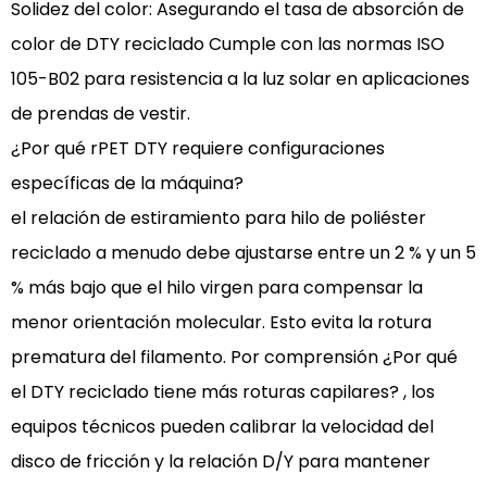
Solidez del color:
Asegurando el
tasa de absorción de
un
color de DTY reciclado
Cumple con las normas ISO
olor
105-B02 para resistencia a la luz solar en aplicaciones
diferente
al
de prendas de vestir.
del
¿Por qué rPET DTY requiere configuraciones
hilo
específicas de la máquina?
virgen?
el
relación de estiramiento para hilo de poliéster
4.5
reciclado
a menudo debe ajustarse entre un 2 % y un 5
¿Cómo
% más bajo que el hilo virgen para compensar la
puedo
verificar
menor orientación molecular. Esto evita la rotura
si
prematura del filamento. Por comprensión
¿Por qué
un
el DTY reciclado tiene más roturas capilares?
, los
hilo
equipos técnicos pueden calibrar la velocidad del
tiene
disco de fricción y la relación D/Y para mantener
realmente