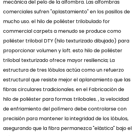
mecánica del pelo de la alfombra. Las alfombras
¿Se
comerciales sufren "aplastamiento" en los pasillos de
desvanece
con
mucho uso. el
hilo de poliéster trilobulado for
el
commercial carpets
a menudo se produce como
tiempo?
poliéster trilobal DTY (hilo texturizado dibujado)
para
4.1.3
proporcionar volumen y loft. esto
hilo de poliéster
3.
trilobal texturizado
ofrece mayor resiliencia; La
es
estructura de tres lóbulos actúa como un refuerzo
poliéster
trilobulado
estructural que resiste mejor el aplanamiento que las
DTY
fibras circulares tradicionales. en el
Fabricación de
apto
hilo de poliéster para formas trilobales.
, la velocidad
para
de enfriamiento del polímero debe controlarse con
uso
precisión para mantener la integridad de los lóbulos,
residencial?
4.1.4
asegurando que la fibra permanezca "elástica" bajo el
4.