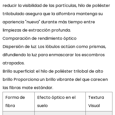
Surfaces
reducir la visibilidad de las partículas,
hilo de poliéster
4.1
trilobulado
asegura que la alfombra mantenga su
Preguntas
apariencia "nueva" durante más tiempo entre
frecuentes
limpiezas de extracción profunda.
(FAQ)
Comparación de rendimiento óptico
4.1.1
Dispersión de luz:
1.
Los lóbulos actúan como prismas,
¿Por
difundiendo la luz para enmascarar los escombros
qué
atrapados.
es
Brillo superficial:
el
hilo de poliéster trilobal de alto
hilo
brillo
Proporciona un brillo vibrante del que carecen
de
las fibras mate estándar.
poliéster
trilobulado
Forma de
Efecto óptico en el
Textura
¿Mejor
fibra
suelo
Visual
para