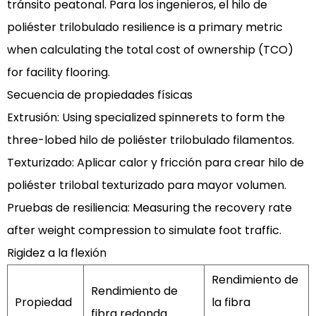
tránsito peatonal. Para los ingenieros, el
hilo de
Cómo
poliéster trilobulado resilience
is a primary metric
el
when calculating the total cost of ownership (TCO)
hilo
for facility flooring.
trilobulado
oculta
Secuencia de propiedades físicas
la
Extrusión:
Using specialized spinnerets to form the
suciedad
three-lobed
hilo de poliéster trilobulado
filamentos.
¿En
Texturizado:
Aplicar calor y fricción para crear
hilo de
comparación
poliéster trilobal texturizado
para mayor volumen.
con
Pruebas de resiliencia:
Measuring the recovery rate
el
nailon?
after weight compression to simulate foot traffic.
4.1.5
Rigidez a la flexión
5.
Rendimiento de
¿Cuál
Rendimiento de
Propiedad
la fibra
es
fibra redonda