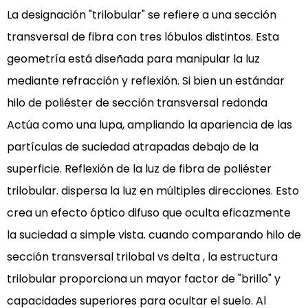
propiedades
La designación "trilobular" se refiere a una sección
físicas
transversal de fibra con tres lóbulos distintos. Esta
3
geometría está diseñada para manipular la luz
3.
Maintenance
mediante refracción y reflexión. Si bien un estándar
Cycles
hilo de poliéster de sección transversal redonda
and
Actúa como una lupa, ampliando la apariencia de las
Long-
partículas de suciedad atrapadas debajo de la
Term
superficie.
Reflexión de la luz de fibra de poliéster
Lifespan
trilobular.
dispersa la luz en múltiples direcciones. Esto
Extension
4
crea un efecto óptico difuso que oculta eficazmente
Conclusion:
la suciedad a simple vista. cuando
comparando hilo de
The
sección transversal trilobal vs delta
, la estructura
Strategic
trilobular proporciona un mayor factor de "brillo" y
Engineering
capacidades superiores para ocultar el suelo. Al
of