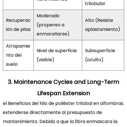
el
trilobular
impacto
Moderado
de
Recuperac
Alto (Resiste
(propenso a
hilo
ión de pilas
aplastamiento)
de
enmarañarse)
poliéster
Atrapamie
trilobulado
Nivel de superficie
Subsuperficie
nto del
resilience
(visible)
(oculto)
sobre
suelo
alfombras?
4.2
3. Maintenance Cycles and Long-Term
Referencias
Lifespan Extension
de
la
el
Beneficios del hilo de poliéster trilobal en alfombras.
industria
extenderse directamente al presupuesto de
mantenimiento. Debido a que la fibra enmascara la