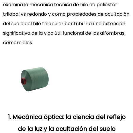
examina la mecánica técnica de
hilo de poliéster
rendimiento
trilobal vs redondo
y como
propiedades de ocultación
óptico
2
del suelo del hilo trilobular
contribuir a una extensión
2.
significativa de la vida útil funcional de las alfombras
Durabilidad
comerciales.
mecánica
y
resiliencia
en
zonas
de
alto
tráfico
2.1
1. Mecánica óptica: la ciencia del reflejo
Secuencia
de
de la luz y la ocultación del suelo