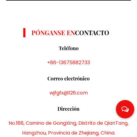
Los hilos de poliéster DTY son conocidos por su
resistencia, elasticidad y ...
PÓNGANSE EN
CONTACTO
Teléfono
+86-13675882733
Correo electrónico
wjfgfx@126.com
Dirección
No.188, Camino de GongXing, Distrito de QianTang,
Hangzhou, Provincia de Zhejiang, China.