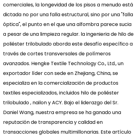
Mecánica
comerciales, la longevidad de los pisos a menudo está
óptica:
dictada no por una falla estructural, sino por una "falla
la
óptica", el punto en el que una alfombra parece sucia
ciencia
a pesar de una limpieza regular. la ingenieria de
hilo de
del
poliéster trilobulado
aborda este desafío específico a
reflejo
través de cortes transversales de polímeros
de
la
avanzados. Hengke Textile Technology Co., Ltd., un
luz
exportador líder con sede en Zhejiang, China, se
y
especializa en la comercialización de productos
la
textiles especializados, incluidos
hilo de poliéster
ocultación
trilobulado
, nailon y ACY. Bajo el liderazgo del Sr.
del
suelo
Daniel Wang, nuestra empresa se ha ganado una
1.1
reputación de transparencia y calidad en
Comparación
transacciones globales multimillonarias. Este artículo
de