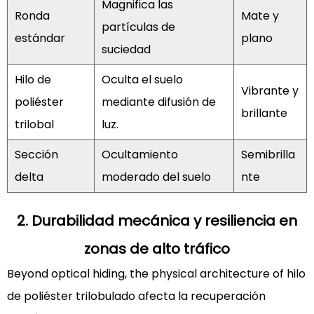
ocultar
Magnifica las
Ronda
Mate y
la
partículas de
estándar
plano
suciedad
suciedad
que
el
Hilo de
Oculta el suelo
Vibrante y
hilo
poliéster
mediante difusión de
brillante
redondo?
trilobal
luz.
4.1.2
2.
Sección
Ocultamiento
Semibrilla
¿Tiene
delta
moderado del suelo
nte
hilo
de
2. Durabilidad mecánica y resiliencia en
poliéster
zonas de alto tráfico
trilobal
de
Beyond optical hiding, the physical architecture of
hilo
alto
de poliéster trilobulado
afecta la recuperación
brillo