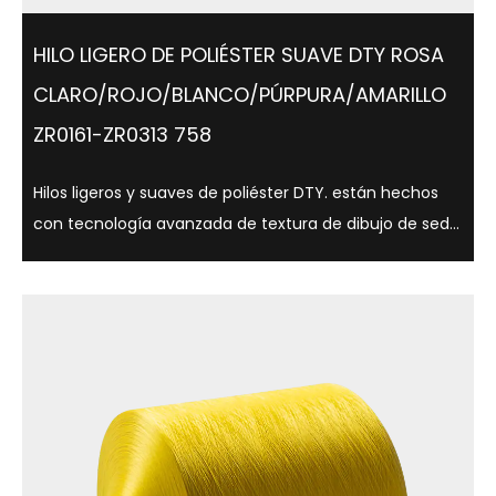
HILO LIGERO DE POLIÉSTER SUAVE DTY ROSA
CLARO/ROJO/BLANCO/PÚRPURA/AMARILLO
ZR0161-ZR0313 758
Hilos ligeros y suaves de poliéster DTY. están hechos
con tecnología avanzada de textura de dibujo de seda
y tienen una variedad de opciones de brillo, como
semimate, brillo total, y son adecuados para una
variedad de aplicaciones textiles. ...