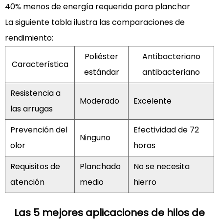
mercados
40% menos de energía requerida para planchar
emergentes
La siguiente tabla ilustra las comparaciones de
3
rendimiento:
Avances
de
Poliéster
Antibacteriano
Característica
fabricación
estándar
antibacteriano
detrás
Resistencia a
de
Moderado
Excelente
hilos
las arrugas
funcionales
Prevención del
Efectividad de 72
3.1
Ninguno
olor
horas
3.1
El
Requisitos de
Planchado
No se necesita
proceso
atención
medio
hierro
de
producción
Las 5 mejores aplicaciones de hilos de
explicado