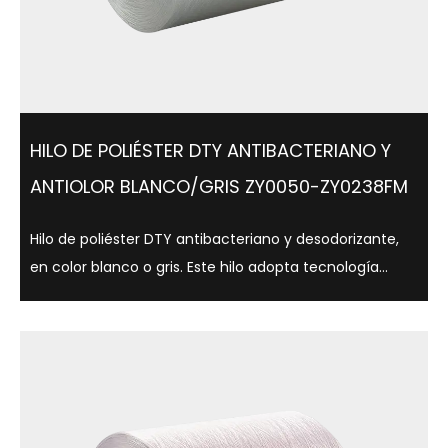
HILO DE POLIÉSTER DTY ANTIBACTERIANO Y
ANTIOLOR BLANCO/GRIS ZY0050-ZY0238FM
Hilo de poliéster DTY antibacteriano y desodorizante,
en color blanco o gris. Este hilo adopta tecnología
antibacteriana avanzada, que puede inhibir
eficazmente el crecimiento bacteriano, reduciendo
así la producción de olores, al tiempo que...