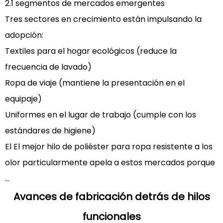
Tendencias
2.1 segmentos de mercados emergentes
futuras
Tres sectores en crecimiento están impulsando la
en
adopción:
el
Textiles para el hogar ecológicos (reduce la
desarrollo
frecuencia de lavado)
textil
funcional
Ropa de viaje (mantiene la presentación en el
5.1
equipaje)
5.1
Uniformes en el lugar de trabajo (cumple con los
Integraciones
estándares de higiene)
tecnológicas
El
El mejor hilo de poliéster para ropa resistente a los
próximas
olor
particularmente apela a estos mercados porque
...
Avances de fabricación detrás de hilos
funcionales