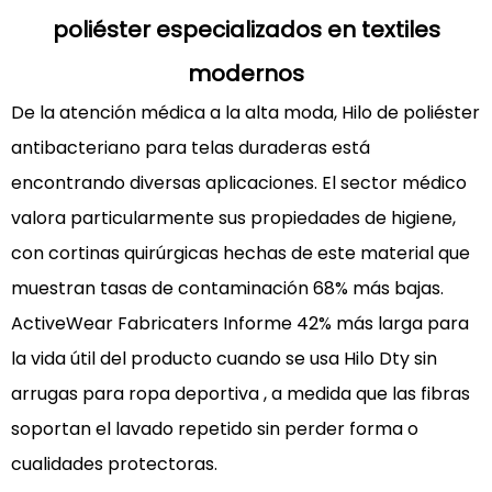
4
poliéster especializados en textiles
Impacto
modernos
ambiental
y
De la atención médica a la alta moda,
Hilo de poliéster
consideraciones
antibacteriano para telas duraderas
está
de
encontrando diversas aplicaciones. El sector médico
sostenibilidad
valora particularmente sus propiedades de higiene,
4.1
con cortinas quirúrgicas hechas de este material que
4.1
Análisis
muestran tasas de contaminación 68% más bajas.
comparativo
ActiveWear Fabricaters Informe 42% más larga para
del
la vida útil del producto cuando se usa
Hilo Dty sin
ciclo
arrugas para ropa deportiva
, a medida que las fibras
de
soportan el lavado repetido sin perder forma o
vida
5
cualidades protectoras.