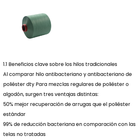
Las
5
mejores
aplicaciones
de
hilos
de
1.1 Beneficios clave sobre los hilos tradicionales
poliéster
especializados
Al comparar
hilo antibacteriano y antibacteriano de
en
poliéster dty
Para mezclas regulares de poliéster o
textiles
algodón, surgen tres ventajas distintas:
modernos
50% mejor recuperación de arrugas que el poliéster
2.1
estándar
2.1
99% de reducción bacteriana en comparación con las
segmentos
de
telas no tratadas