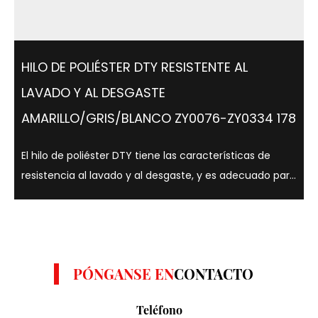
HILO DE POLIÉSTER DTY RESISTENTE AL
LAVADO Y AL DESGASTE
AMARILLO/GRIS/BLANCO ZY0076-ZY0334 178
El hilo de poliéster DTY tiene las características de
resistencia al lavado y al desgaste, y es adecuado para
una variedad de colores como amarillo, gris y blanco. .
Los hilos de poliéster DTY son conocidos por su
resistencia, elasticidad y ...
PÓNGANSE EN
CONTACTO
Teléfono