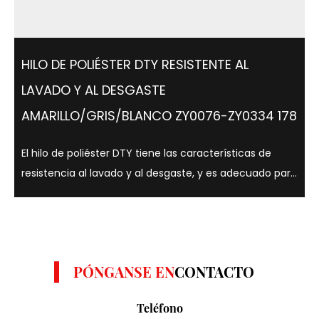
HILO DE POLIÉSTER DTY RESISTENTE AL
LAVADO Y AL DESGASTE
AMARILLO/GRIS/BLANCO ZY0076-ZY0334 178
El hilo de poliéster DTY tiene las características de
resistencia al lavado y al desgaste, y es adecuado para
una variedad de colores como amarillo, gris y blanco. .
Los hilos de poliéster DTY son conocidos por su
resistencia, elasticidad y ...
PÓNGANSE EN
CONTACTO
Teléfono