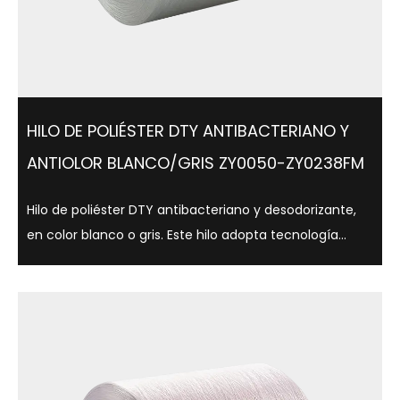
HILO DE POLIÉSTER DTY ANTIBACTERIANO Y
ANTIOLOR BLANCO/GRIS ZY0050-ZY0238FM
Hilo de poliéster DTY antibacteriano y desodorizante,
en color blanco o gris. Este hilo adopta tecnología
antibacteriana avanzada, que puede inhibir
eficazmente el crecimiento bacteriano, reduciendo
así la producción de olores, al tiempo que...