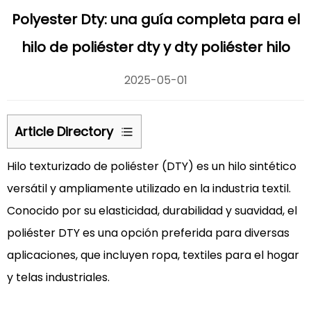
Polyester Dty: una guía completa para el
hilo de poliéster dty y dty poliéster hilo
2025-05-01
Article Directory
1
Hilo texturizado de poliéster (DTY)
es un hilo sintético
Qué
es
versátil y ampliamente utilizado en la industria textil.
Hilo
Conocido por su elasticidad, durabilidad y suavidad, el
de
poliéster DTY es una opción preferida para diversas
poliéster
aplicaciones, que incluyen ropa, textiles para el hogar
dty
y telas industriales.
?
1.1