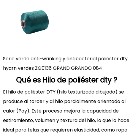
Características
clave
del
hilo
de
poliéster
dty:
Serie verde anti-wrinking y antibacterial poliéster dty
2
Comprensión
hyarn verdes ZG0136 GRAND GRANDO 084
Hilo
Qué es
Hilo de poliéster dty
?
de
poliéster
El hilo de poliéster DTY (hilo texturizado dibujado) se
dty
produce al torcer y al hilo parcialmente orientado al
2.1
calor (Poy). Este proceso mejora la capacidad de
Comparación:
estiramiento, volumen y textura del hilo, lo que lo hace
poliéster
ideal para telas que requieren elasticidad, como ropa
dty