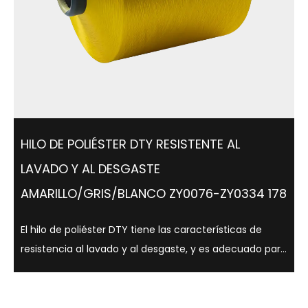
HILO DE POLIÉSTER DTY RESISTENTE AL
LAVADO Y AL DESGASTE
AMARILLO/GRIS/BLANCO ZY0076-ZY0334 178
El hilo de poliéster DTY tiene las características de
resistencia al lavado y al desgaste, y es adecuado para
una variedad de colores como amarillo, gris y blanco. .
Los hilos de poliéster DTY son conocidos por su
resistencia, elasticidad y ...