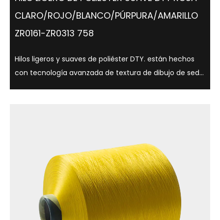
CLARO/ROJO/BLANCO/PÚRPURA/AMARILLO
ZR0161-ZR0313 758
Hilos ligeros y suaves de poliéster DTY. están hechos
con tecnología avanzada de textura de dibujo de seda
y tienen una variedad de opciones de brillo, como
semimate, brillo total, y son adecuados para una
variedad de aplicaciones textiles. ...