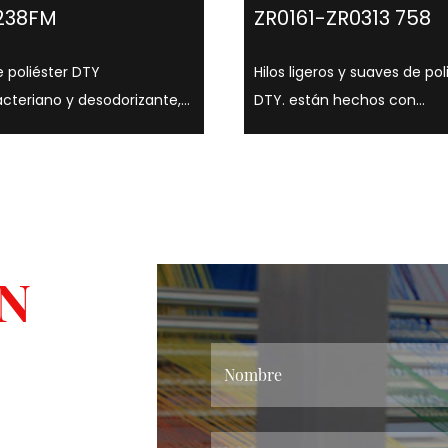
238FM
ZR0161-ZR0313 758
e poliéster DTY
Hilos ligeros y suaves de pol
acteriano y desodorizante,
DTY. están hechos con
 blanco o gris. Este hilo
tecnología avanzada de te
a tecnología
de dibujo de seda y tienen
acteriana avanzada, que
variedad de opciones de bril
 inhibir eficazmente el
como semimate, brillo total
miento bacteriano,
son adecuados para una
iendo así la producción de
variedad de aplicaciones tex
N
, al tiempo que...
...