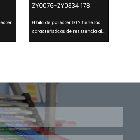
ZY0076-ZY0334 178
iéster
El hilo de poliéster DTY tiene las
características de resistencia al
xtura
lavado y al desgaste, y es
 una
adecuado para una variedad de
lo,
colores como amarillo, gris y
, y
blanco. . Los hilos de poliéster
DTY son conocidos por su
tiles.
resistencia, elasticidad y ...