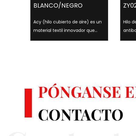
BLANCO/NEGRO
ZY0
Acy (hilo cubierto de aire) es un
Hilo d
material textil innovador que
antib
combina hilo elástico con fibras
en color
centrales que utilizan tecnología
adopt
de cubierta de aire, que es ligera,
antib
suave y cómoda. Este hilo no solo
puede
se usa ampliamente en ropa,
creci
ropa interio...
reduc
PÓNGANSE E
olores
CONTACTO