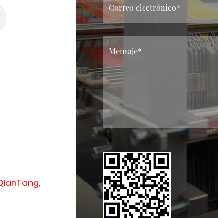
o
 QianTang,