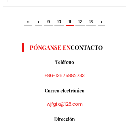
‹‹
‹
9
10
11
12
13
›
PÓNGANSE EN
CONTACTO
Teléfono
+86-13675882733
Correo electrónico
wjfgfx@126.com
Dirección